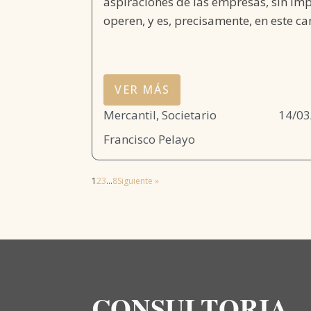
aspiraciones de las empresas, sin imp
operen, y es, precisamente, en este ca
VER MÁS
Mercantil, Societario
14/03
Francisco Pelayo
1
2
3
…
8
Siguiente »
CONSULTORIA