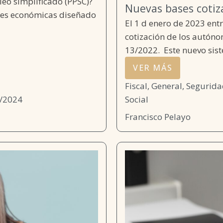
eo simplificado (PPSC)?
Nuevas bases coti
ones económicas diseñado
El 1 d enero de 2023 ent
cotización de los autóno
13/2022. Este nuevo sist
VER MÁS
Fiscal
,
General
,
Segurida
/2024
Social
Francisco Pelayo