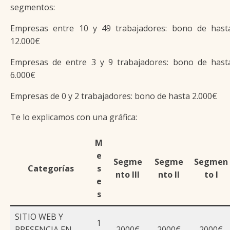
segmentos:
Empresas entre 10 y 49 trabajadores: bono de hast
12.000€
Empresas de entre 3 y 9 trabajadores: bono de hast
6.000€
Empresas de 0 y 2 trabajadores: bono de hasta 2.000€
Te lo explicamos con una gráfica:
M
e
Segme
Segme
Segmen
Categorías
s
nto III
nto II
to I
e
s
SITIO WEB Y
1
PRESENCIA EN
2000€
2000€
2000€