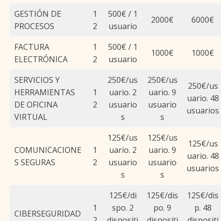
GESTIÓN DE
1
500€ / 1
2000€
6000€
PROCESOS
2
usuario
FACTURA
1
500€ / 1
1000€
1000€
ELECTRÓNICA
2
usuario
SERVICIOS Y
250€/us
250€/us
250€/us
HERRAMIENTAS
1
uario. 2
uario. 9
uario. 48
DE OFICINA
2
usuario
usuario
usuarios
VIRTUAL
s
s
125€/us
125€/us
125€/us
COMUNICACIONE
1
uario. 2
uario. 9
uario. 48
S SEGURAS
2
usuario
usuario
usuarios
s
s
125€/di
125€/dis
125€/dis
1
spo. 2
po. 9
p. 48
CIBERSEGURIDAD
2
dispositi
dispositi
dispositi