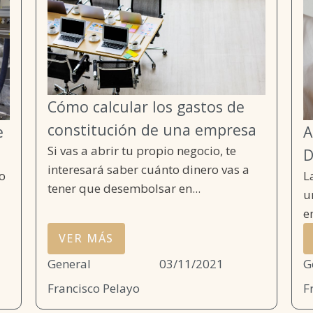
Cómo calcular los gastos de
constitución de una empresa
A
e
Si vas a abrir tu propio negocio, te
D
interesará saber cuánto dinero vas a
L
o
tener que desembolsar en...
u
e
VER MÁS
General
03/11/2021
G
Francisco Pelayo
F