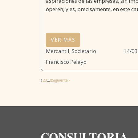
aspiraciones de las empresas, sin imp
operen, y es, precisamente, en este ca
VER MÁS
Mercantil, Societario
14/03
Francisco Pelayo
1
2
3
…
8
Siguiente »
CONSULTORIA