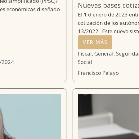
eo simplificado (PPSC)?
Nuevas bases coti
ones económicas diseñado
El 1 d enero de 2023 ent
cotización de los autóno
13/2022. Este nuevo sist
VER MÁS
Fiscal
,
General
,
Segurida
/2024
Social
Francisco Pelayo